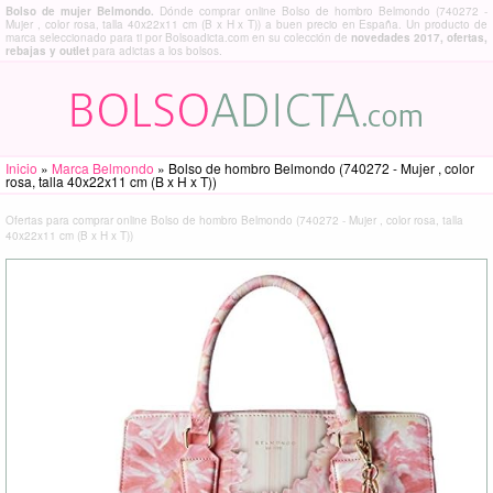
Bolso de mujer Belmondo.
Dónde comprar online Bolso de hombro Belmondo (740272 -
Mujer , color rosa, talla 40x22x11 cm (B x H x T)) a buen precio en España. Un producto de
marca seleccionado para ti por Bolsoadicta.com en su colección de
novedades 2017, ofertas,
rebajas y outlet
para adictas a los bolsos.
Inicio
»
Marca Belmondo
»
Bolso de hombro Belmondo (740272 - Mujer , color
rosa, talla 40x22x11 cm (B x H x T))
Ofertas para comprar online Bolso de hombro Belmondo (740272 - Mujer , color rosa, talla
40x22x11 cm (B x H x T))