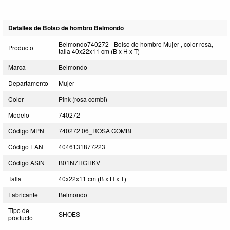
Detalles de Bolso de hombro Belmondo
Belmondo740272 - Bolso de hombro Mujer , color rosa,
Producto
talla 40x22x11 cm (B x H x T)
Marca
Belmondo
Departamento
Mujer
Color
Pink (rosa combi)
Modelo
740272
Código MPN
740272 06_ROSA COMBI
Código EAN
4046131877223
Código ASIN
B01N7HGHKV
Talla
40x22x11 cm (B x H x T)
Fabricante
Belmondo
Tipo de
SHOES
producto