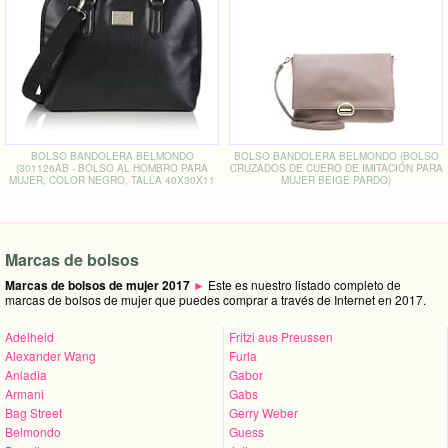
BOLSO BANDOLERA BELMONDO
BOLSO BANDOLERA BELMONDO (BOLSO
(301126AB - BOLSO AL HOMBRO PARA
CRUZADOS DE CUERO DE IMITACIÓN PARA
MUJER, COLOR NEGRO, TALLA 40X30X11
MUJER BEIGE PARDO)
CM)
Marcas de bolsos
Marcas de bolsos de mujer 2017
►
Este es nuestro listado completo de
marcas de bolsos de mujer que puedes comprar a través de Internet en 2017.
Adelheid
Fritzi aus Preussen
Alexander Wang
Furla
Anladia
Gabor
Armani
Gabs
Bag Street
Gerry Weber
Belmondo
Guess