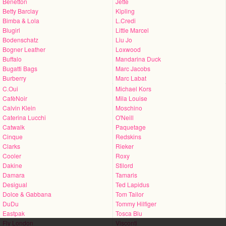
Benetton
Jette
Betty Barclay
Kipling
Bimba & Lola
L.Credi
Blugirl
Little Marcel
Bodenschatz
Liu Jo
Bogner Leather
Loxwood
Buffalo
Mandarina Duck
Bugatti Bags
Marc Jacobs
Burberry
Marc Labat
C.Oui
Michael Kors
CafèNoir
Mila Louise
Calvin Klein
Moschino
Caterina Lucchi
O'Neill
Catwalk
Paquetage
Cinque
Redskins
Clarks
Rieker
Cooler
Roxy
Dakine
Stilord
Damara
Tamaris
Desigual
Ted Lapidus
Dolce & Gabbana
Tom Tailor
DuDu
Tommy Hilfiger
Eastpak
Tosca Blu
Fly London
Visconti