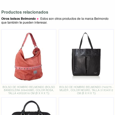
Productos relacionados
Otros bolsos Belmondo
►
Estos son otros productos de la marca Belmondo
que también te pueden interesar.
BOLSO DE HOMBRO BELMONDO (BOLSO
BOLSO DE HOMBRO BELMONDO (740275 -
BANDOLERA 309405MO, COLOR ROSA,
MUJER , COLOR NEGRO, TALLA 31X34X12
TALLA 43X33X16 CM (B X H X T))
CM (B X H X T))