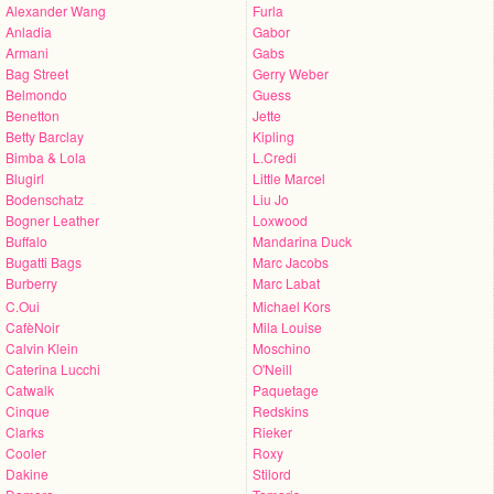
Alexander Wang
Furla
Anladia
Gabor
Armani
Gabs
Bag Street
Gerry Weber
Belmondo
Guess
Benetton
Jette
Betty Barclay
Kipling
Bimba & Lola
L.Credi
Blugirl
Little Marcel
Bodenschatz
Liu Jo
Bogner Leather
Loxwood
Buffalo
Mandarina Duck
Bugatti Bags
Marc Jacobs
Burberry
Marc Labat
C.Oui
Michael Kors
CafèNoir
Mila Louise
Calvin Klein
Moschino
Caterina Lucchi
O'Neill
Catwalk
Paquetage
Cinque
Redskins
Clarks
Rieker
Cooler
Roxy
Dakine
Stilord