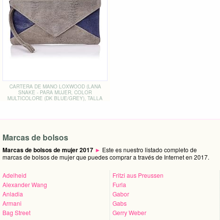
CARTERA DE MANO LOXWOOD (LANA
SNAKE - PARA MUJER, COLOR
MULTICOLORE (DK BLUE/GREY), TALLA
TALLA ÚNICA)
Marcas de bolsos
Marcas de bolsos de mujer 2017
►
Este es nuestro listado completo de
marcas de bolsos de mujer que puedes comprar a través de Internet en 2017.
Adelheid
Fritzi aus Preussen
Alexander Wang
Furla
Anladia
Gabor
Armani
Gabs
Bag Street
Gerry Weber