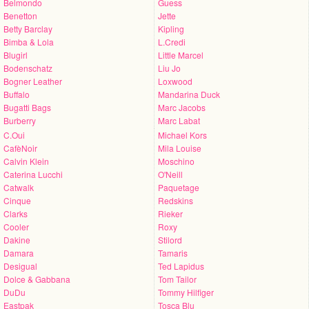
Belmondo
Guess
Benetton
Jette
Betty Barclay
Kipling
Bimba & Lola
L.Credi
Blugirl
Little Marcel
Bodenschatz
Liu Jo
Bogner Leather
Loxwood
Buffalo
Mandarina Duck
Bugatti Bags
Marc Jacobs
Burberry
Marc Labat
C.Oui
Michael Kors
CafèNoir
Mila Louise
Calvin Klein
Moschino
Caterina Lucchi
O'Neill
Catwalk
Paquetage
Cinque
Redskins
Clarks
Rieker
Cooler
Roxy
Dakine
Stilord
Damara
Tamaris
Desigual
Ted Lapidus
Dolce & Gabbana
Tom Tailor
DuDu
Tommy Hilfiger
Eastpak
Tosca Blu