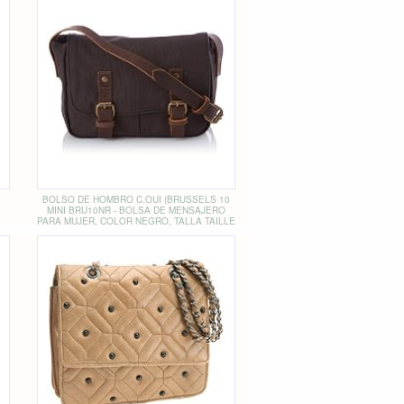
BOLSO DE HOMBRO C.OUI (BRUSSELS 10
MINI BRU10NR - BOLSA DE MENSAJERO
PARA MUJER, COLOR NEGRO, TALLA TAILLE
UNIQUE)