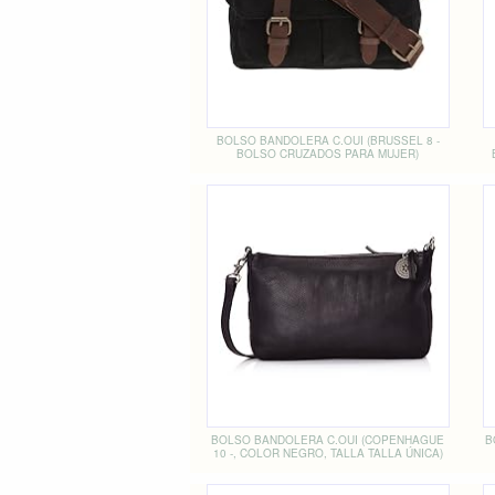
BOLSO BANDOLERA C.OUI (BRUSSEL 8 -
BOLSO CRUZADOS PARA MUJER)
BOLSO BANDOLERA C.OUI (COPENHAGUE
B
10 -, COLOR NEGRO, TALLA TALLA ÚNICA)