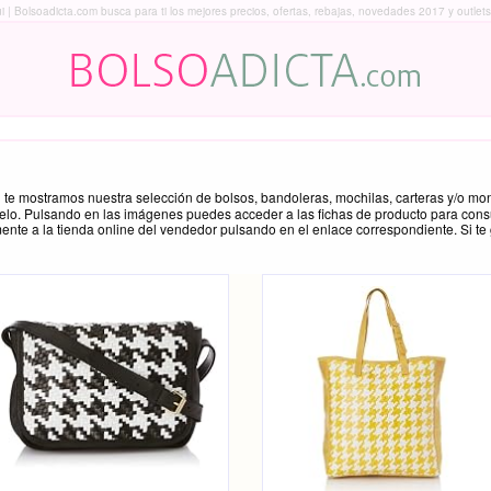
| Bolsoadicta.com busca para ti los mejores precios, ofertas, rebajas, novedades 2017 y outlets
 te mostramos nuestra selección de bolsos, bandoleras, mochilas, carteras y/o m
elo. Pulsando en las imágenes puedes acceder a las fichas de producto para cons
mente a la tienda online del vendedor pulsando en el enlace correspondiente. Si te