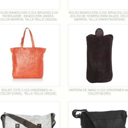
BOLSO BANDOLERA C.OUI (BRUSSELS 02
BOLSO BANDOLERA C.OUI (BRU07CU_CU
PM BRU02MR - BANDOLERA UNISEX,
- BOLSO DE HOMBRO PARA MUJER, COL
COLOR MARRÓN, TALLA TAILLE UNIQUE)
MARRÓN, TALLA EINHEITSGRÖSSE)
BOLSO TOTE C.OUI (VINCENNES 05 -,
CARTERA DE MANO C.OUI (VINCENNES 20 
COLOR CORAIL, TALLA TAILLE UNIQUE)
COLOR NEGRO)