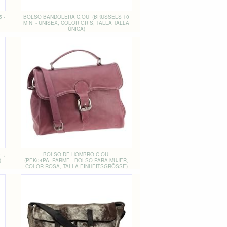
 -
BOLSO BANDOLERA C.OUI (BRUSSELS 10
,
MINI - UNISEX, COLOR GRIS, TALLA TALLA
ÚNICA)
-,
BOLSO DE HOMBRO C.OUI
)
(PEK04PA_PARME - BOLSO PARA MUJER,
COLOR ROSA, TALLA EINHEITSGRÖSSE)