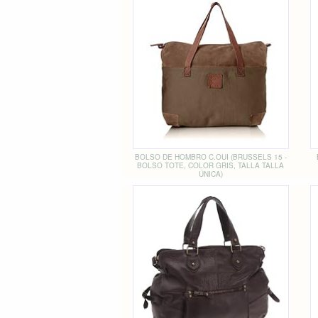
BOLSO DE HOMBRO C.OUI (BRUSSELS 15 -
BOLSO TOTE, COLOR GRIS, TALLA TALLA
ÚNICA)