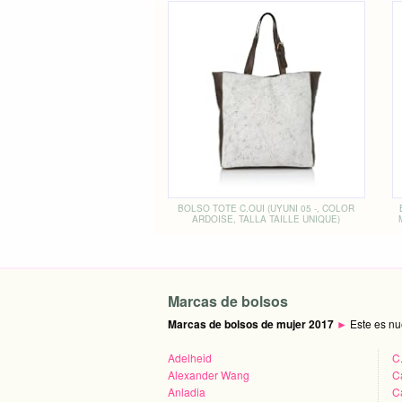
BOLSO TOTE C.OUI (UYUNI 05 -, COLOR
ARDOISE, TALLA TAILLE UNIQUE)
Marcas de bolsos
Marcas de bolsos de mujer 2017
►
Este es nu
Adelheid
C
Alexander Wang
C
Anladia
Ca