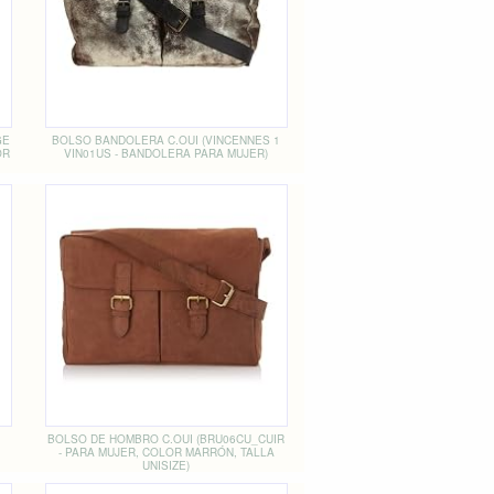
GE
BOLSO BANDOLERA C.OUI (VINCENNES 1
OR
VIN01US - BANDOLERA PARA MUJER)
BOLSO DE HOMBRO C.OUI (BRU06CU_CUIR
- PARA MUJER, COLOR MARRÓN, TALLA
UNISIZE)