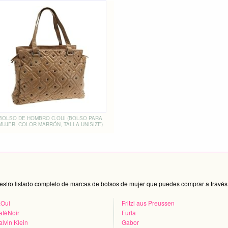
BOLSO DE HOMBRO C.OUI (BOLSO PARA
MUJER, COLOR MARRÓN, TALLA UNISIZE)
estro listado completo de marcas de bolsos de mujer que puedes comprar a través 
.Oui
Fritzi aus Preussen
afèNoir
Furla
lvin Klein
Gabor