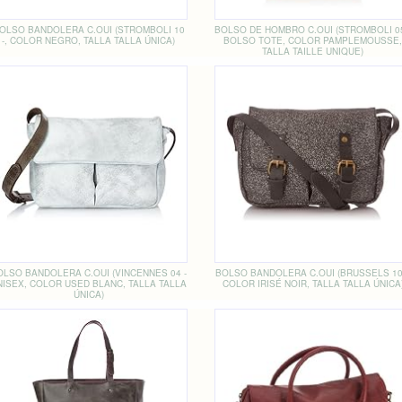
OLSO BANDOLERA C.OUI (STROMBOLI 10
BOLSO DE HOMBRO C.OUI (STROMBOLI 05
-, COLOR NEGRO, TALLA TALLA ÚNICA)
BOLSO TOTE, COLOR PAMPLEMOUSSE
TALLA TAILLE UNIQUE)
OLSO BANDOLERA C.OUI (VINCENNES 04 -
BOLSO BANDOLERA C.OUI (BRUSSELS 10 
NISEX, COLOR USED BLANC, TALLA TALLA
COLOR IRISÉ NOIR, TALLA TALLA ÚNICA
ÚNICA)