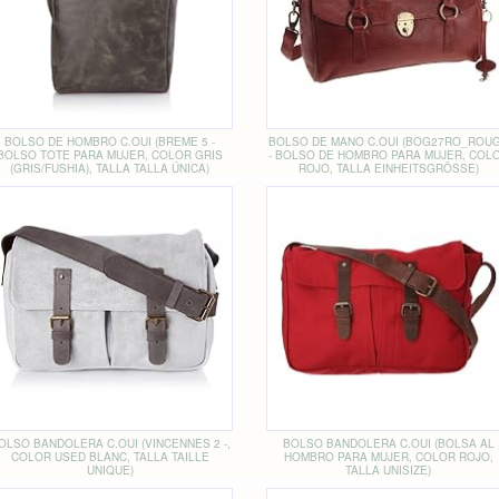
BOLSO DE HOMBRO C.OUI (BREME 5 -
BOLSO DE MANO C.OUI (BOG27RO_ROU
BOLSO TOTE PARA MUJER, COLOR GRIS
- BOLSO DE HOMBRO PARA MUJER, COL
(GRIS/FUSHIA), TALLA TALLA ÚNICA)
ROJO, TALLA EINHEITSGRÖSSE)
OLSO BANDOLERA C.OUI (VINCENNES 2 -,
BOLSO BANDOLERA C.OUI (BOLSA AL
COLOR USED BLANC, TALLA TAILLE
HOMBRO PARA MUJER, COLOR ROJO,
UNIQUE)
TALLA UNISIZE)