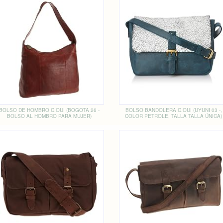
BOLSO DE HOMBRO C.OUI (BOGOTA 26 -
BOLSO BANDOLERA C.OUI (UYUNI 03 -,
BOLSO AL HOMBRO PARA MUJER)
COLOR PETROLE, TALLA TALLA ÚNICA)