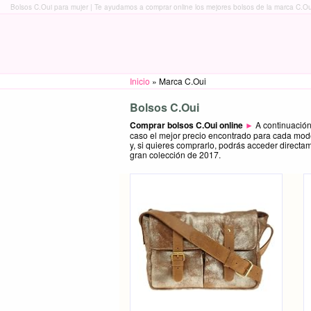
Bolsos C.Oui para mujer | Te ayudamos a comprar online los mejores bolsos de la marca C.Oui 
Inicio
»
Marca C.Oui
Bolsos C.Oui
Comprar bolsos C.Oui online
►
A continuación
caso el mejor precio encontrado para cada mod
y, si quieres comprarlo, podrás acceder directa
gran colección de 2017.