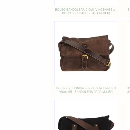
BOLSO BANDOLERA C.OUI (VINCENNES 2 -
B
BOLSO CRUZADOS PARA MUJER)
BOLSO DE HOMBRO C.OUI (VINCENNES 3
B
VIN03MR - BANDOLERA PARA MUJER)
U