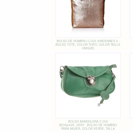
BOLSO DE HOMBRO C.OUI (VINCENNES 5 -
BOLSO TOTE, COLOR TOPO, COLOR TAILLE
UNIQUE)
BOLSO BANDOLERA C.OUI
(BOG24VE_VERT - BOLSO DE HOMBRO
PARA MUJER, COLOR VERDE, TALLA
EINHEITSGRÖSSE)