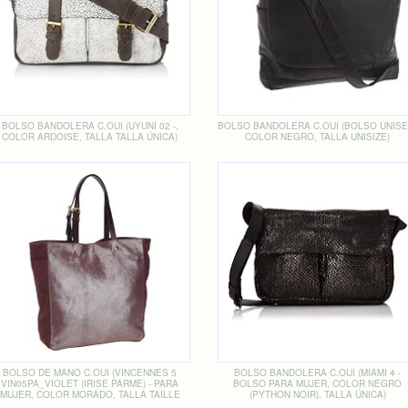
BOLSO BANDOLERA C.OUI (UYUNI 02 -,
BOLSO BANDOLERA C.OUI (BOLSO UNISE
COLOR ARDOISE, TALLA TALLA ÚNICA)
COLOR NEGRO, TALLA UNISIZE)
BOLSO DE MANO C.OUI (VINCENNES 5
BOLSO BANDOLERA C.OUI (MIAMI 4 -
VIN05PA_VIOLET (IRISE PARME) - PARA
BOLSO PARA MUJER, COLOR NEGRO
MUJER, COLOR MORADO, TALLA TAILLE
(PYTHON NOIR), TALLA ÚNICA)
UNIQUE)