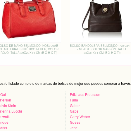
OLSO DE MANO BELMONDO (NOS900AB -
BOLSO BANDOLERA BELMONDO (735034 
DE MATERIAL SINTÉTICO MUJER, COLOR
- MUJER , COLOR MARRÓN, TALLA
ROJO, TALLA 29X20X14 CM (B X H X T))
38X31X14 CM (B X H X T))
estro listado completo de marcas de bolsos de mujer que puedes comprar a través 
.Oui
Fritzi aus Preussen
afèNoir
Furla
lvin Klein
Gabor
aterina Lucchi
Gabs
atwalk
Gerry Weber
inque
Guess
larks
Jette