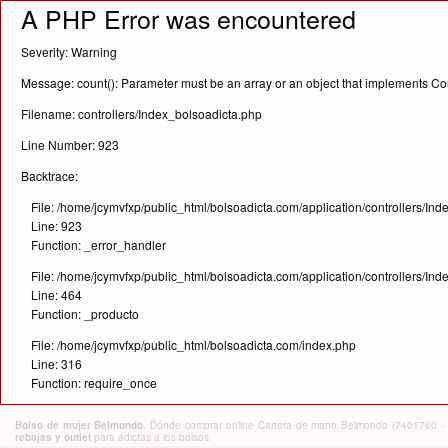
A PHP Error was encountered
Severity: Warning
Message: count(): Parameter must be an array or an object that implements C
Filename: controllers/Index_bolsoadicta.php
Line Number: 923
Backtrace:
File: /home/jcymvfxp/public_html/bolsoadicta.com/application/controllers/In
Line: 923
Function: _error_handler
File: /home/jcymvfxp/public_html/bolsoadicta.com/application/controllers/In
Line: 464
Function: _producto
File: /home/jcymvfxp/public_html/bolsoadicta.com/index.php
Line: 316
Function: require_once
Bolso de mujer Belmondo.
Dónde comprar online Cartera de mano Belmondo (7401760 - Muj
rebajas y outlet
para adictas a los bolsos.