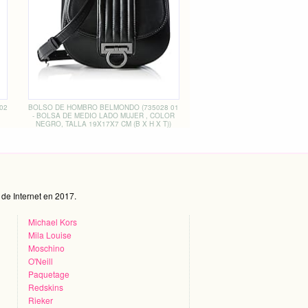
02
BOLSO DE HOMBRO BELMONDO (735028 01
- BOLSA DE MEDIO LADO MUJER , COLOR
NEGRO, TALLA 19X17X7 CM (B X H X T))
de Internet en 2017.
Michael Kors
Mila Louise
Moschino
O'Neill
Paquetage
Redskins
Rieker