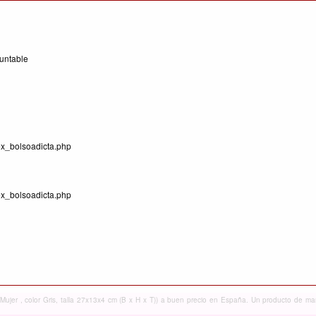
ountable
dex_bolsoadicta.php
dex_bolsoadicta.php
er , color Gris, talla 27x13x4 cm (B x H x T)) a buen precio en España. Un producto de mar