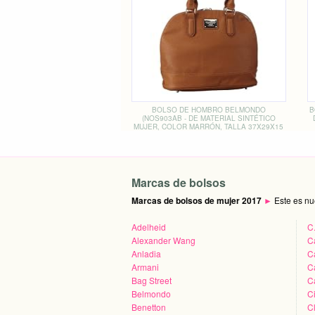
BOLSO DE HOMBRO BELMONDO
B
(NOS903AB - DE MATERIAL SINTÉTICO
MUJER, COLOR MARRÓN, TALLA 37X29X15
CM (B X H X T))
Marcas de bolsos
Marcas de bolsos de mujer 2017
►
Este es nu
Adelheid
C
Alexander Wang
C
Anladia
Ca
Armani
C
Bag Street
C
Belmondo
C
Benetton
C