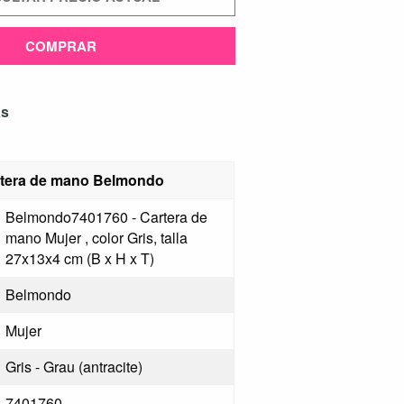
COMPRAR
as
artera de mano Belmondo
Belmondo7401760 - Cartera de
mano Mujer , color Gris, talla
27x13x4 cm (B x H x T)
Belmondo
Mujer
Gris - Grau (antracite)
7401760