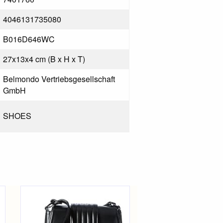
4046131735080
B016D646WC
27x13x4 cm (B x H x T)
Belmondo Vertriebsgesellschaft
GmbH
SHOES