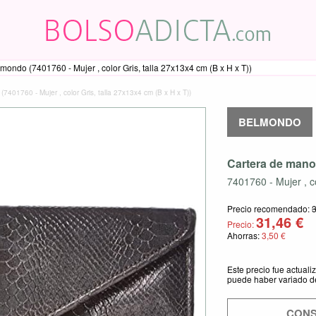
ondo (7401760 - Mujer , color Gris, talla 27x13x4 cm (B x H x T))
401760 - Mujer , color Gris, talla 27x13x4 cm (B x H x T))
BELMONDO
Cartera de man
7401760 - Mujer , c
Precio recomendado:
31,46 €
Precio:
Ahorras:
3,50 €
Este precio fue actual
puede haber variado d
CONS