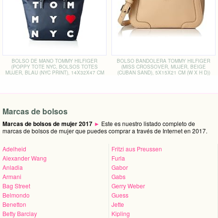
BOLSO DE MANO TOMMY HILFIGER
BOLSO BANDOLERA TOMMY HILFIGER
(POPPY TOTE NYC, BOLSOS TOTES
(MISS CROSSOVER, MUJER, BEIGE
MUJER, BLAU (NYC PRINT), 14X32X47 CM
(CUBAN SAND), 5X15X21 CM (W X H D))
(W X H D))
Marcas de bolsos
Marcas de bolsos de mujer 2017
►
Este es nuestro listado completo de
marcas de bolsos de mujer que puedes comprar a través de Internet en 2017.
Adelheid
Fritzi aus Preussen
Alexander Wang
Furla
Anladia
Gabor
Armani
Gabs
Bag Street
Gerry Weber
Belmondo
Guess
Benetton
Jette
Betty Barclay
Kipling