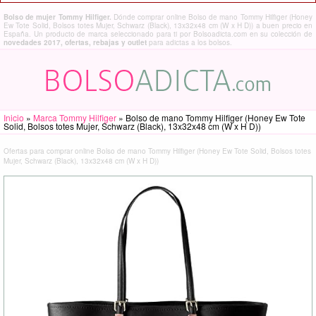
Bolso de mujer Tommy Hilfiger.
Dónde comprar online Bolso de mano Tommy Hilfiger (Honey
Ew Tote Solid, Bolsos totes Mujer, Schwarz (Black), 13x32x48 cm (W x H D)) a buen precio en
España. Un producto de marca seleccionado para ti por Bolsoadicta.com en su colección de
novedades 2017, ofertas, rebajas y outlet
para adictas a los bolsos.
Inicio
»
Marca Tommy Hilfiger
»
Bolso de mano Tommy Hilfiger (Honey Ew Tote
Solid, Bolsos totes Mujer, Schwarz (Black), 13x32x48 cm (W x H D))
Ofertas para comprar online Bolso de mano Tommy Hilfiger (Honey Ew Tote Solid, Bolsos totes
Mujer, Schwarz (Black), 13x32x48 cm (W x H D))