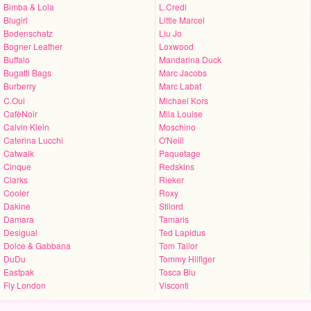
Bimba & Lola
L.Credi
Blugirl
Little Marcel
Bodenschatz
Liu Jo
Bogner Leather
Loxwood
Buffalo
Mandarina Duck
Bugatti Bags
Marc Jacobs
Burberry
Marc Labat
C.Oui
Michael Kors
CafèNoir
Mila Louise
Calvin Klein
Moschino
Caterina Lucchi
O'Neill
Catwalk
Paquetage
Cinque
Redskins
Clarks
Rieker
Cooler
Roxy
Dakine
Stilord
Damara
Tamaris
Desigual
Ted Lapidus
Dolce & Gabbana
Tom Tailor
DuDu
Tommy Hilfiger
Eastpak
Tosca Blu
Fly London
Visconti