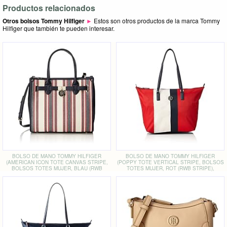
Productos relacionados
Otros bolsos Tommy Hilfiger
►
Estos son otros productos de la marca Tommy
Hilfiger que también te pueden interesar.
BOLSO DE MANO TOMMY HILFIGER
BOLSO DE MANO TOMMY HILFIGER
(AMERICAN ICON TOTE CANVAS STRIPE,
(POPPY TOTE VERTICAL STRIPE, BOLSOS
BOLSOS TOTES MUJER, BLAU (RWB
TOTES MUJER, ROT (RWB STRIPE),
STRIPE), 20X28X32 CM (W X H D))
14X32X47 CM (W X H D))