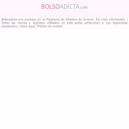
Bolsoadicta.com
participa en el Programa de Afiliados de Amazon EU
(más información)
|
Todas las marcas y logotipos utilizados en este portal pertenecen a sus respectivos
propietarios. |
Aviso legal
|
Política de cookies