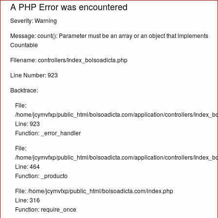
A PHP Error was encountered
Severity: Warning
Message: count(): Parameter must be an array or an object that implements
Countable
Filename: controllers/Index_bolsoadicta.php
Line Number: 923
Backtrace:
File:
/home/jcymvfxp/public_html/bolsoadicta.com/application/controllers/Index_b
Line: 923
Function: _error_handler
File:
/home/jcymvfxp/public_html/bolsoadicta.com/application/controllers/Index_b
Line: 464
Function: _producto
File: /home/jcymvfxp/public_html/bolsoadicta.com/index.php
Line: 316
Function: require_once