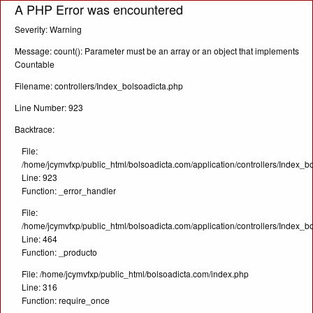
A PHP Error was encountered
Severity: Warning
Message: count(): Parameter must be an array or an object that implements
Countable
Filename: controllers/Index_bolsoadicta.php
Line Number: 923
Backtrace:
File:
/home/jcymvfxp/public_html/bolsoadicta.com/application/controllers/Index_b
Line: 923
Function: _error_handler
File:
/home/jcymvfxp/public_html/bolsoadicta.com/application/controllers/Index_b
Line: 464
Function: _producto
File: /home/jcymvfxp/public_html/bolsoadicta.com/index.php
Line: 316
Function: require_once