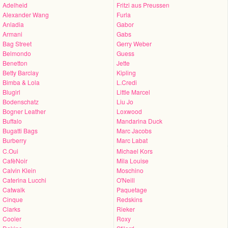
Adelheid
Fritzi aus Preussen
Alexander Wang
Furla
Anladia
Gabor
Armani
Gabs
Bag Street
Gerry Weber
Belmondo
Guess
Benetton
Jette
Betty Barclay
Kipling
Bimba & Lola
L.Credi
Blugirl
Little Marcel
Bodenschatz
Liu Jo
Bogner Leather
Loxwood
Buffalo
Mandarina Duck
Bugatti Bags
Marc Jacobs
Burberry
Marc Labat
C.Oui
Michael Kors
CafèNoir
Mila Louise
Calvin Klein
Moschino
Caterina Lucchi
O'Neill
Catwalk
Paquetage
Cinque
Redskins
Clarks
Rieker
Cooler
Roxy