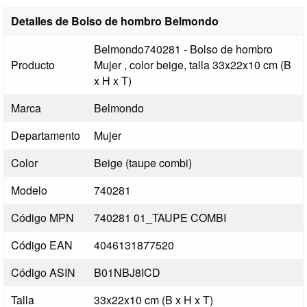
Detalles de Bolso de hombro Belmondo
Belmondo740281 - Bolso de hombro
Producto
Mujer , color beige, talla 33x22x10 cm (B
x H x T)
Marca
Belmondo
Departamento
Mujer
Color
Beige (taupe combi)
Modelo
740281
Código MPN
740281 01_TAUPE COMBI
Código EAN
4046131877520
Código ASIN
B01NBJ8ICD
Talla
33x22x10 cm (B x H x T)