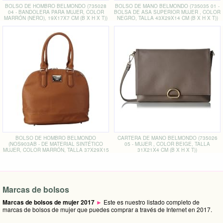
BOLSO DE HOMBRO BELMONDO (735028
BOLSO DE MANO BELMONDO (735035 01 -
04 - BANDOLERA PARA MUJER, COLOR
BOLSA DE ASA SUPERIOR MUJER , COLOR
MARRÓN (NERO), 19X17X7 CM (B X H X T))
NEGRO, TALLA 43X29X14 CM (B X H X T))
BOLSO DE HOMBRO BELMONDO
CARTERA DE MANO BELMONDO (735026
(NOS903AB - DE MATERIAL SINTÉTICO
05 - MUJER , COLOR BEIGE, TALLA
MUJER, COLOR MARRÓN, TALLA 37X29X15
31X21X4 CM (B X H X T))
CM (B X H X T))
Marcas de bolsos
Marcas de bolsos de mujer 2017
►
Este es nuestro listado completo de
marcas de bolsos de mujer que puedes comprar a través de Internet en 2017.