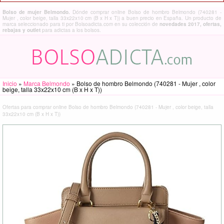
Bolso de mujer Belmondo.
Dónde comprar online Bolso de hombro Belmondo (740281 -
Mujer , color beige, talla 33x22x10 cm (B x H x T)) a buen precio en España. Un producto de
marca seleccionado para ti por Bolsoadicta.com en su colección de
novedades 2017, ofertas,
rebajas y outlet
para adictas a los bolsos.
Inicio
»
Marca Belmondo
»
Bolso de hombro Belmondo (740281 - Mujer , color
beige, talla 33x22x10 cm (B x H x T))
Ofertas para comprar online Bolso de hombro Belmondo (740281 - Mujer , color beige, talla
33x22x10 cm (B x H x T))