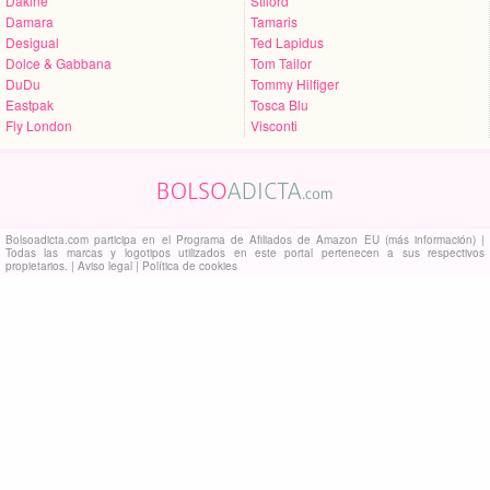
Dakine
Stilord
Damara
Tamaris
Desigual
Ted Lapidus
Dolce & Gabbana
Tom Tailor
DuDu
Tommy Hilfiger
Eastpak
Tosca Blu
Fly London
Visconti
Bolsoadicta.com
participa en el Programa de Afiliados de Amazon EU
(más información)
|
Todas las marcas y logotipos utilizados en este portal pertenecen a sus respectivos
propietarios. |
Aviso legal
|
Política de cookies