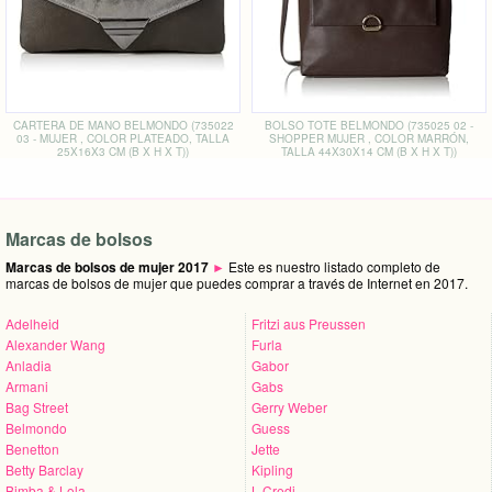
CARTERA DE MANO BELMONDO (735022
BOLSO TOTE BELMONDO (735025 02 -
03 - MUJER , COLOR PLATEADO, TALLA
SHOPPER MUJER , COLOR MARRÓN,
25X16X3 CM (B X H X T))
TALLA 44X30X14 CM (B X H X T))
Marcas de bolsos
Marcas de bolsos de mujer 2017
►
Este es nuestro listado completo de
marcas de bolsos de mujer que puedes comprar a través de Internet en 2017.
Adelheid
Fritzi aus Preussen
Alexander Wang
Furla
Anladia
Gabor
Armani
Gabs
Bag Street
Gerry Weber
Belmondo
Guess
Benetton
Jette
Betty Barclay
Kipling
Bimba & Lola
L.Credi