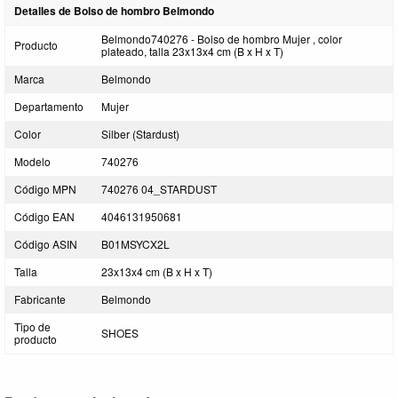
Detalles de Bolso de hombro Belmondo
Belmondo740276 - Bolso de hombro Mujer , color
Producto
plateado, talla 23x13x4 cm (B x H x T)
Marca
Belmondo
Departamento
Mujer
Color
Silber (Stardust)
Modelo
740276
Código MPN
740276 04_STARDUST
Código EAN
4046131950681
Código ASIN
B01MSYCX2L
Talla
23x13x4 cm (B x H x T)
Fabricante
Belmondo
Tipo de
SHOES
producto