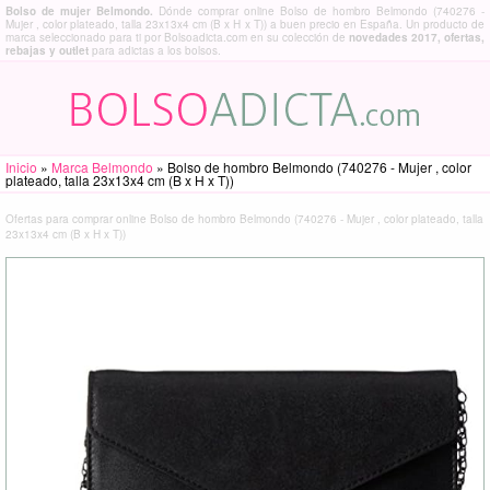
Bolso de mujer Belmondo.
Dónde comprar online Bolso de hombro Belmondo (740276 -
Mujer , color plateado, talla 23x13x4 cm (B x H x T)) a buen precio en España. Un producto de
marca seleccionado para ti por Bolsoadicta.com en su colección de
novedades 2017, ofertas,
rebajas y outlet
para adictas a los bolsos.
Inicio
»
Marca Belmondo
»
Bolso de hombro Belmondo (740276 - Mujer , color
plateado, talla 23x13x4 cm (B x H x T))
Ofertas para comprar online Bolso de hombro Belmondo (740276 - Mujer , color plateado, talla
23x13x4 cm (B x H x T))