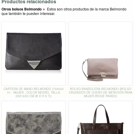
Productos relacionados
Otros bolsos Belmondo
►
Estos son otros productos de la marca Belmondo
que también te pueden interesar.
CARTERA DE MANO BELMONDO (735022
BOLSO BANDOLERA BELMONDO (BOLSO
01 - MUJER , COLOR NEGRO, TALLA
CRUZADOS DE CUERO DE IMITACIÓN PARA
25X16X3 CM (B X H X T))
MUJER BEIGE PARDO)