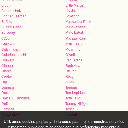
Blugirl
Little Marcel
Bodenschatz
Liu Jo
Bogner Leather
Loxwood
Buffalo
Mandarina Duck
Bugatti Bags
Marc Jacobs
Burberry
Marc Labat
C.Oui
Michael Kors
CafèNoir
Mila Louise
Calvin Klein
Moschino
Caterina Lucchi
O'Neill
Catwalk
Paquetage
Cinque
Redskins
Clarks
Rieker
Cooler
Roxy
Dakine
Stilord
Damara
Tamaris
Desigual
Ted Lapidus
Dolce & Gabbana
Tom Tailor
DuDu
Tommy Hilfiger
Eastpak
Tosca Blu
Fly London
Visconti
Utilizamos cookies propias y de terceros para mejorar nuestros servicios
y mostrarle publicidad relacionada con sus preferencias mediante el